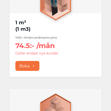
1 m²
(
1 m3
)
149
:-
/mån
ordinarie pris
74.5
:-
/mån
Gäller endast nya kunder
Boka