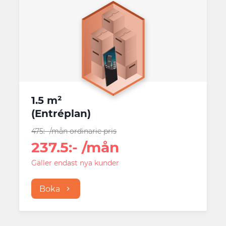
1.5 m²
(
Entréplan
)
475
:-
/mån
ordinarie pris
237.5
:-
/mån
Gäller endast nya kunder
Boka