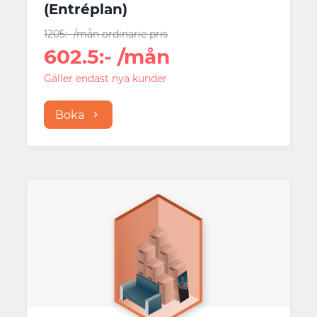
(
Entréplan
)
1205
:-
/mån
ordinarie pris
602.5
:-
/mån
Gäller endast nya kunder
Boka