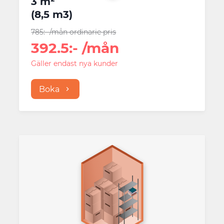
3 m²
(
8,5 m3
)
785
:-
/mån
ordinarie pris
392.5
:-
/mån
Gäller endast nya kunder
Boka