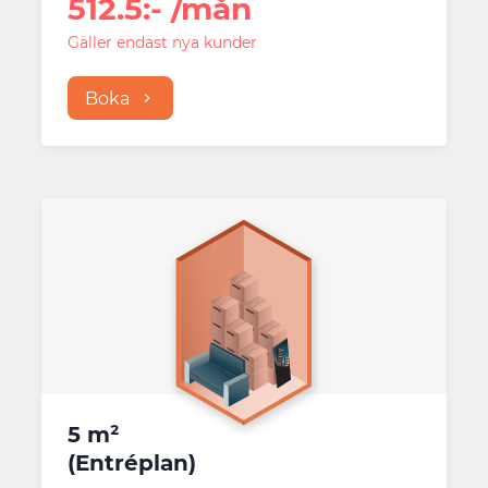
512.5
:-
/mån
Gäller endast nya kunder
Boka
5 m²
(
Entréplan
)