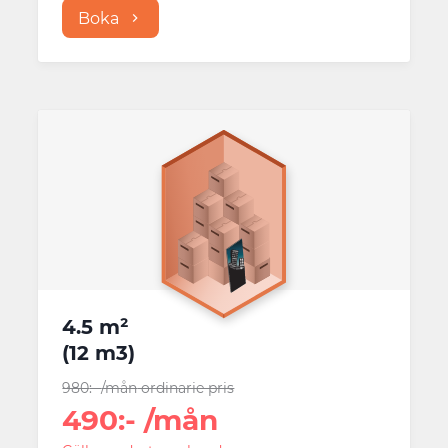
Boka
4.5 m²
(
12 m3
)
980
:-
/mån
ordinarie pris
490
:-
/mån