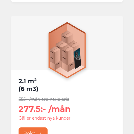
2.1 m²
(
6 m3
)
555
:-
/mån
ordinarie pris
277.5
:-
/mån
Gäller endast nya kunder
Boka