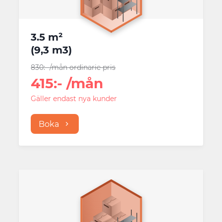
3.5 m²
(
9,3 m3
)
830
:-
/mån
ordinarie pris
415
:-
/mån
Gäller endast nya kunder
Boka