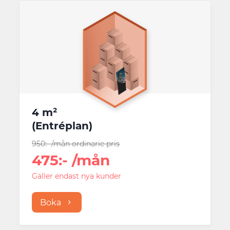
4 m²
(
Entréplan
)
950
:-
/mån
ordinarie pris
475
:-
/mån
Gäller endast nya kunder
Boka