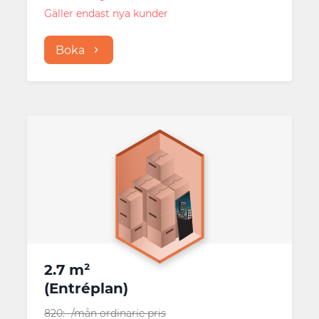
Gäller endast nya kunder
Boka
2.7 m²
(
Entréplan
)
820
:-
/mån
ordinarie pris