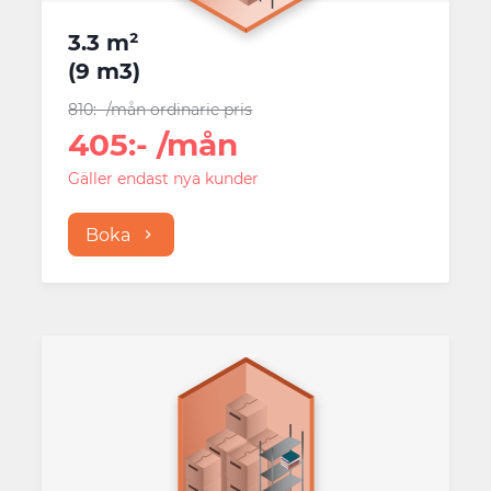
3.3 m²
(
9 m3
)
810
:-
/mån
ordinarie pris
405
:-
/mån
Gäller endast nya kunder
Boka