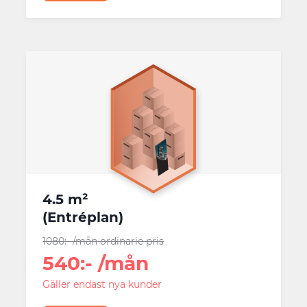
4.5 m²
(
Entréplan
)
1080
:-
/mån
ordinarie pris
540
:-
/mån
Gäller endast nya kunder