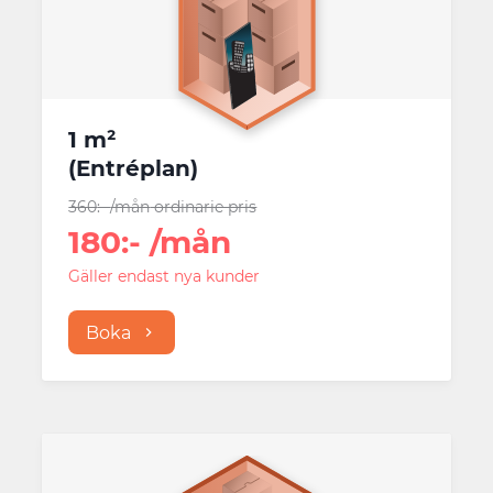
1 m²
(
Entréplan
)
360
:-
/mån
ordinarie pris
180
:-
/mån
Gäller endast nya kunder
Boka