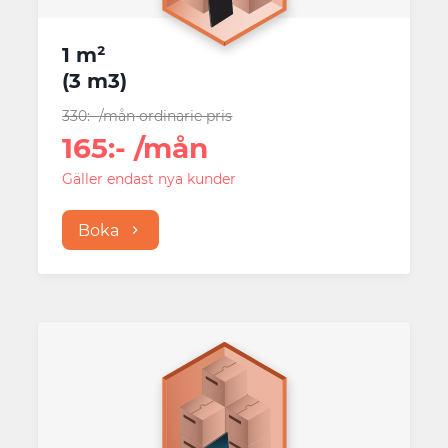
1 m²
(
3 m3
)
330
:-
/mån
ordinarie pris
165
:-
/mån
Gäller endast nya kunder
Boka