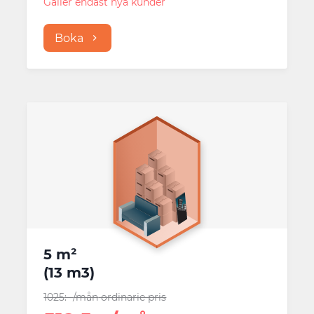
Gäller endast nya kunder
Boka
5 m²
(
13 m3
)
1025
:-
/mån
ordinarie pris