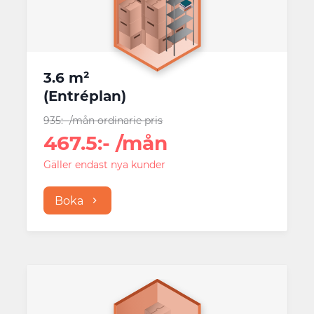
3.6 m²
(
Entréplan
)
935
:-
/mån
ordinarie pris
467.5
:-
/mån
Gäller endast nya kunder
Boka