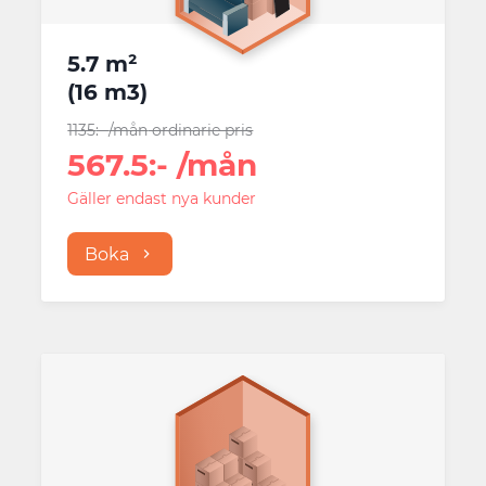
5.7 m²
(
16 m3
)
1135
:-
/mån
ordinarie pris
567.5
:-
/mån
Gäller endast nya kunder
Boka