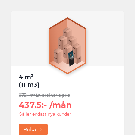
4 m²
(
11 m3
)
875
:-
/mån
ordinarie pris
437.5
:-
/mån
Gäller endast nya kunder
Boka