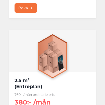
Boka
2.5 m²
(
Entréplan
)
760
:-
/mån
ordinarie pris
380
:-
/mån