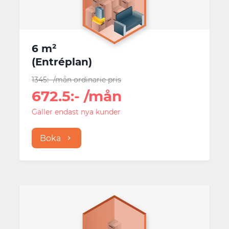
6 m²
(
Entréplan
)
1345
:-
/mån
ordinarie pris
672.5
:-
/mån
Gäller endast nya kunder
Boka