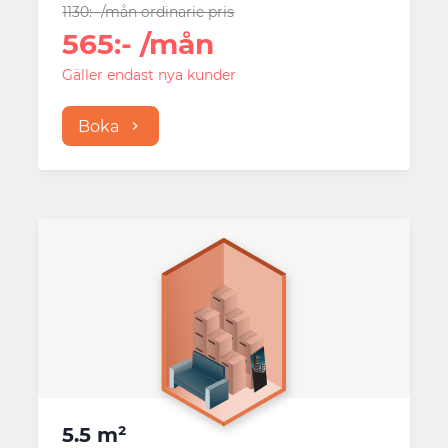
1130
:-
/mån
ordinarie pris
565
:-
/mån
Gäller endast nya kunder
Boka
5.5 m²