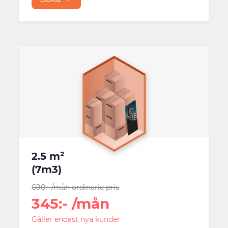
2.5 m²
(
7m3
)
690
:-
/mån
ordinarie pris
345
:-
/mån
Gäller endast nya kunder