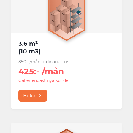
3.6 m²
(
10 m3
)
850
:-
/mån
ordinarie pris
425
:-
/mån
Gäller endast nya kunder
Boka