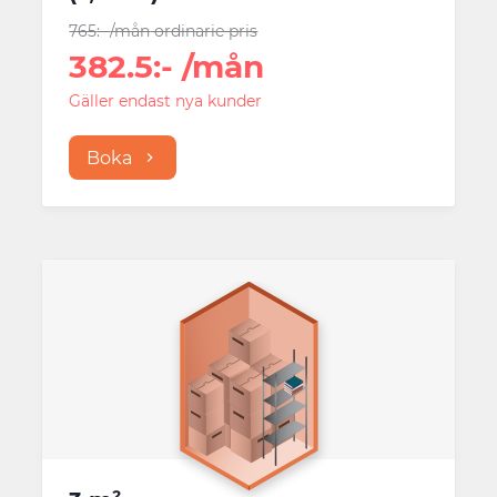
765
:-
/mån
ordinarie pris
382.5
:-
/mån
Gäller endast nya kunder
Boka