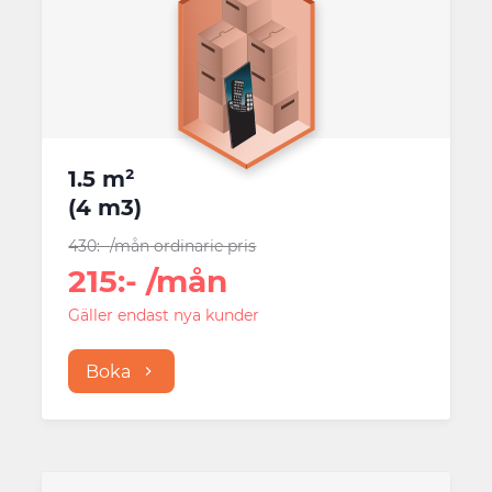
1.5 m²
(
4 m3
)
430
:-
/mån
ordinarie pris
215
:-
/mån
Gäller endast nya kunder
Boka