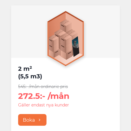
2 m²
(
5,5 m3
)
545
:-
/mån
ordinarie pris
272.5
:-
/mån
Gäller endast nya kunder
Boka