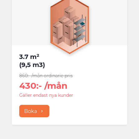
3.7 m²
(
9,5 m3
)
860
:-
/mån
ordinarie pris
430
:-
/mån
Gäller endast nya kunder
Boka