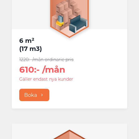
6 m²
(
17 m3
)
1220
:-
/mån
ordinarie pris
610
:-
/mån
Gäller endast nya kunder
Boka