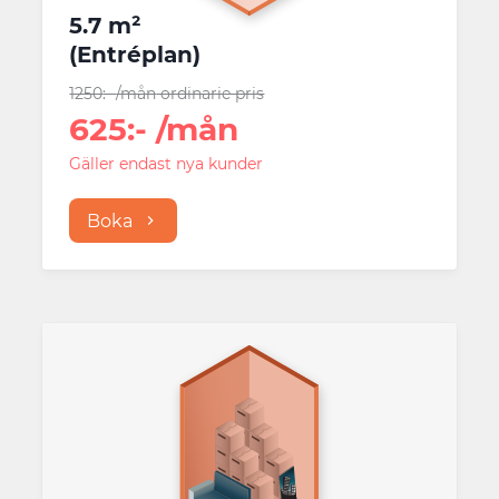
5.7 m²
(
Entréplan
)
1250
:-
/mån
ordinarie pris
625
:-
/mån
Gäller endast nya kunder
Boka