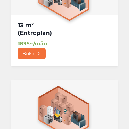
13 m²
(
Entréplan
)
1895
:-/mån
Boka