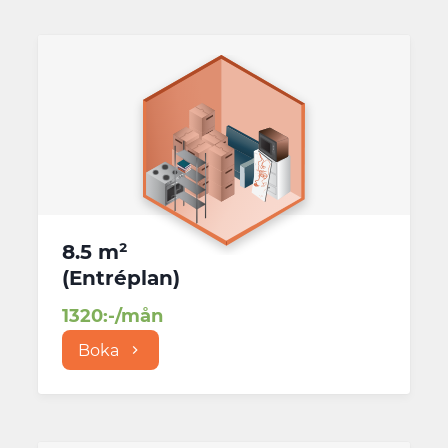
8.5 m²
(
Entréplan
)
1320
:-/mån
Boka