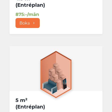
(
Entréplan
)
875
:-/mån
Boka
5 m²
(
Entréplan
)