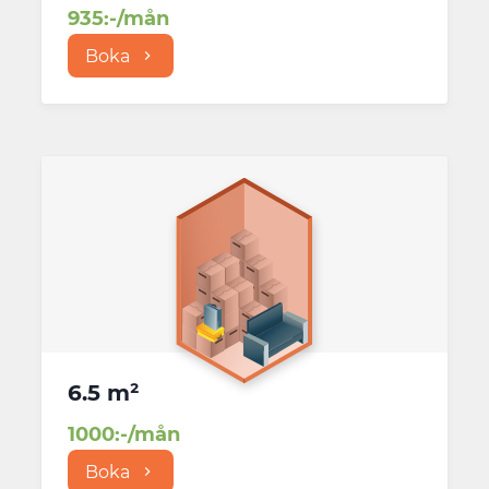
935
:-/mån
Boka
6.5 m²
1000
:-/mån
Boka