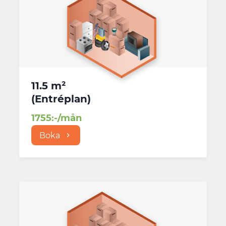
11.5 m²
(
Entréplan
)
1755
:-/mån
Boka