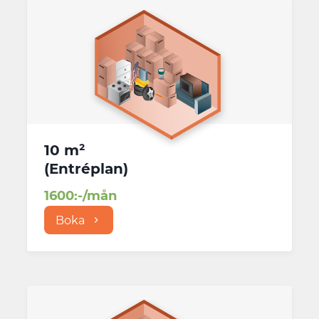
10 m²
(
Entréplan
)
1600
:-/mån
Boka