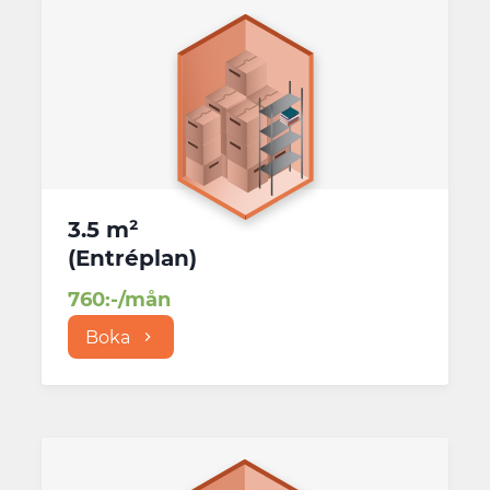
3.5 m²
(
Entréplan
)
760
:-/mån
Boka