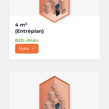
4 m²
(
Entréplan
)
820
:-/mån
Boka