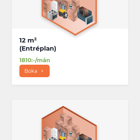
12 m²
(
Entréplan
)
1810
:-/mån
Boka