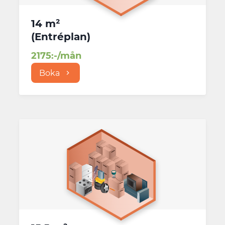
14 m²
(
Entréplan
)
2175
:-/mån
Boka