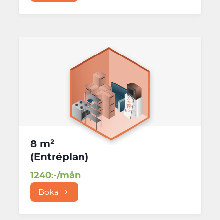
8 m²
(
Entréplan
)
1240
:-/mån
Boka