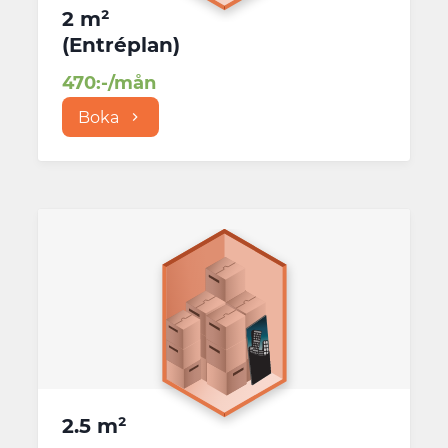
2 m²
(
Entréplan
)
470
:-/mån
Boka
2.5 m²