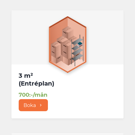
3 m²
(
Entréplan
)
700
:-/mån
Boka