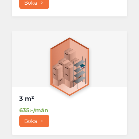
Boka
3 m²
635
:-/mån
Boka