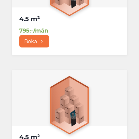
4.5 m²
795
:-/mån
Boka
4.5 m²