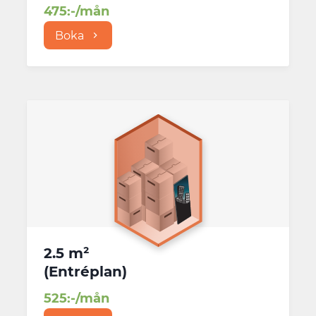
475
:-/mån
Boka
2.5 m²
(
Entréplan
)
525
:-/mån