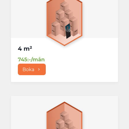
4 m²
745
:-/mån
Boka